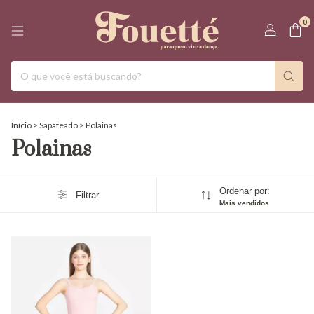
0
Início
>
Sapateado
>
Polainas
Polainas
Ordenar por:
Filtrar
Mais vendidos