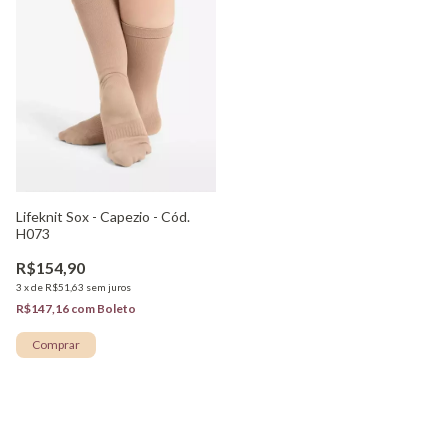
Lifeknit Sox - Capezio - Cód.
H073
R$154,90
3
x
de
R$51,63
sem juros
R$147,16
com
Boleto
Comprar