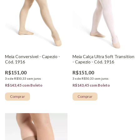
Meia Conversível - Capezio -
Meia Calça Ultra Soft Transition
Cód. 1916
- Capezio - Cód. 1916
R$151,00
R$151,00
3
x
de
R$50,33
sem juros
3
x
de
R$50,33
sem juros
R$143,45
com
Boleto
R$143,45
com
Boleto
Comprar
Comprar