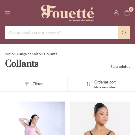
0
Início
>
Dança de Salão
>
Collants
Collants
31 produtos
Ordenar por:
Filtrar
Mais vendidos