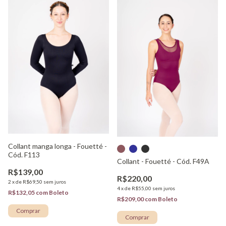
Collant manga longa - Fouetté -
Cód. F113
Collant - Fouetté - Cód. F49A
R$139,00
R$220,00
2
x
de
R$69,50
sem juros
4
x
de
R$55,00
sem juros
R$132,05
com
Boleto
R$209,00
com
Boleto
Comprar
Comprar