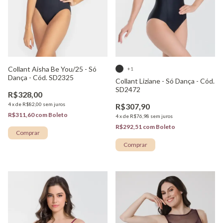
Collant Aisha Be You/25 - Só
+1
Dança - Cód. SD2325
Collant Liziane - Só Dança - Cód.
SD2472
R$328,00
4
x
de
R$82,00
sem juros
R$307,90
R$311,60
com
Boleto
4
x
de
R$76,98
sem juros
R$292,51
com
Boleto
Comprar
Comprar