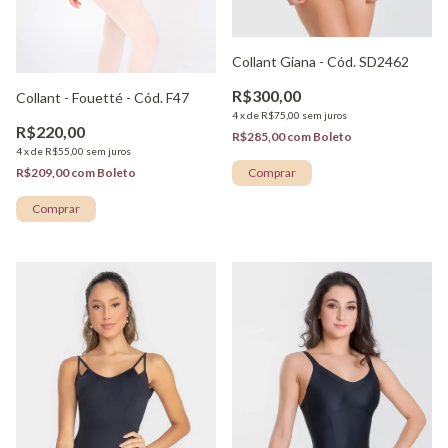
Collant Giana - Cód. SD2462
R$300,00
Collant - Fouetté - Cód. F47
4
x
de
R$75,00
sem juros
R$220,00
R$285,00
com
Boleto
4
x
de
R$55,00
sem juros
Comprar
R$209,00
com
Boleto
Comprar