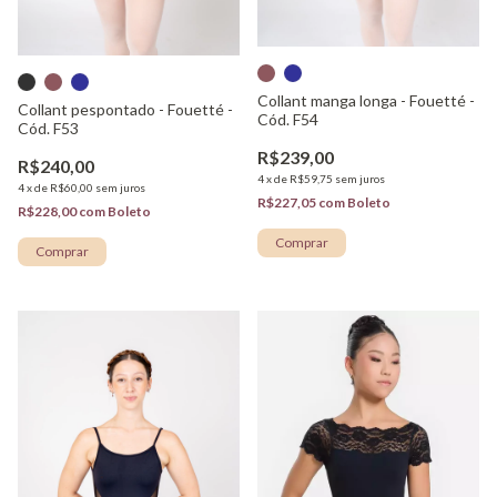
Collant manga longa - Fouetté -
Collant pespontado - Fouetté -
Cód. F54
Cód. F53
R$239,00
R$240,00
4
x
de
R$59,75
sem juros
4
x
de
R$60,00
sem juros
R$227,05
com
Boleto
R$228,00
com
Boleto
Comprar
Comprar