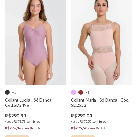
+1
+1
Collant Lucila - Só Dança -
Collant Maria - Só Dança - Cód.
Cód.SD2496
SD2522
R$290,90
R$290,00
4
x
de
R$72,73
sem juros
4
x
de
R$72,50
sem juros
R$276,36
com
Boleto
R$275,50
com
Boleto