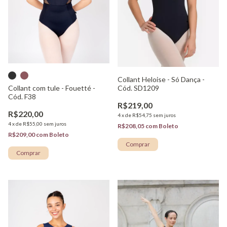
Collant Heloise - Só Dança -
Collant com tule - Fouetté -
Cód. SD1209
Cód. F38
R$219,00
R$220,00
4
x
de
R$54,75
sem juros
4
x
de
R$55,00
sem juros
R$208,05
com
Boleto
R$209,00
com
Boleto
Comprar
Comprar