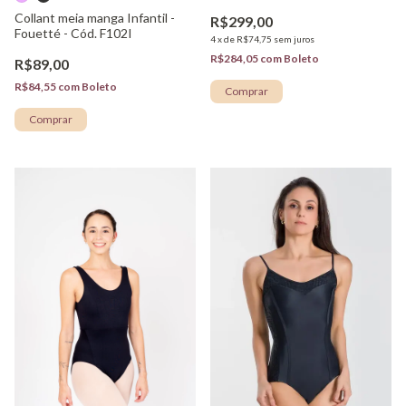
Collant meia manga Infantil -
R$299,00
Fouetté - Cód. F102I
4
x
de
R$74,75
sem juros
R$284,05
com
Boleto
R$89,00
R$84,55
com
Boleto
Comprar
Comprar