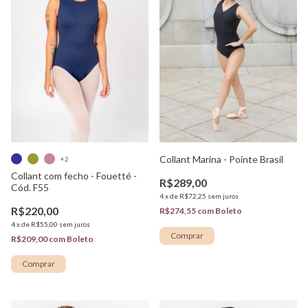
Collant Marina - Pointe Brasil
+2
Collant com fecho - Fouetté -
R$289,00
Cód. F55
4
x
de
R$72,25
sem juros
R$220,00
R$274,55
com
Boleto
4
x
de
R$55,00
sem juros
Comprar
R$209,00
com
Boleto
Comprar