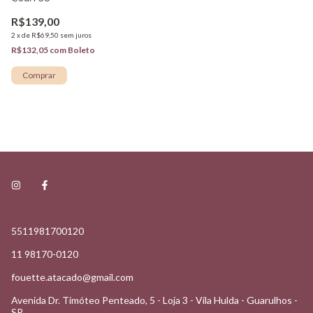
R$139,00
2
x
de
R$69,50
sem juros
R$132,05
com
Boleto
Comprar
5511981700120
11 98170-0120
fouette.atacado@gmail.com
Avenida Dr. Timóteo Penteado, 5 - Loja 3 - Vila Hulda - Guarulhos -
SP