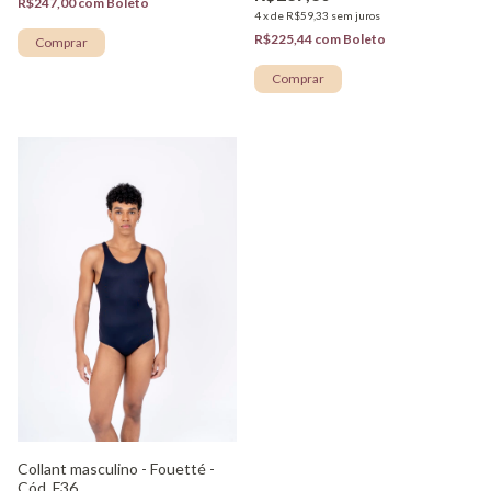
R$247,00
com
Boleto
4
x
de
R$59,33
sem juros
R$225,44
com
Boleto
Comprar
Comprar
Collant masculino - Fouetté -
Cód. F36