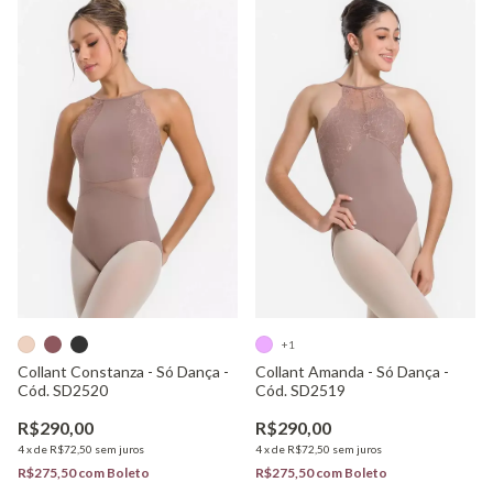
+1
Collant Constanza - Só Dança -
Collant Amanda - Só Dança -
Cód. SD2520
Cód. SD2519
R$290,00
R$290,00
4
x
de
R$72,50
sem juros
4
x
de
R$72,50
sem juros
R$275,50
com
Boleto
R$275,50
com
Boleto