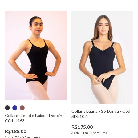
Collant Luana - Só Dança - Cód
Collant Decote Baixo - Dancin -
SD5102
Cód. 1463
R$175,00
R$188,00
3
x
de
R$58,33
sem juros
3
x
de
R$62,67
sem juros