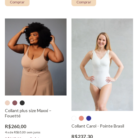
Comprar
Comprar
Collant plus size Maxxi –
Fouetté
R$260,00
Collant Carol - Pointe Brasil
4
x
de
R$65,00
sem juros
R$237,30