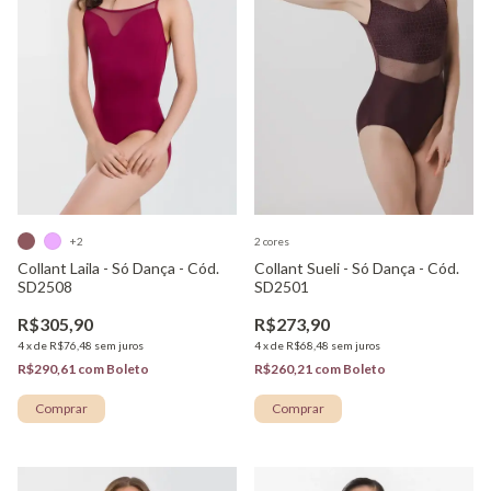
+2
2 cores
Collant Laila - Só Dança - Cód.
Collant Sueli - Só Dança - Cód.
SD2508
SD2501
R$305,90
R$273,90
4
x
de
R$76,48
sem juros
4
x
de
R$68,48
sem juros
R$290,61
com
Boleto
R$260,21
com
Boleto
Comprar
Comprar