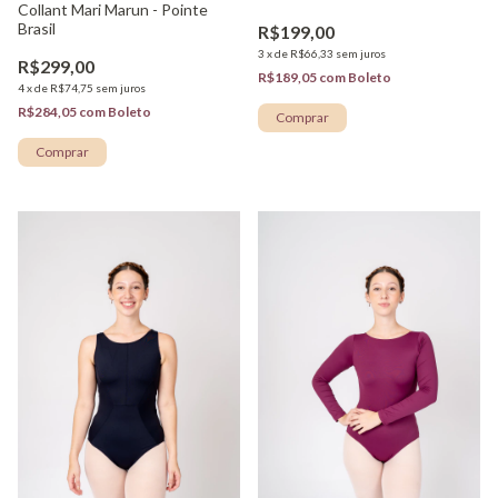
Collant Mari Marun - Pointe
Brasil
R$199,00
3
x
de
R$66,33
sem juros
R$299,00
R$189,05
com
Boleto
4
x
de
R$74,75
sem juros
R$284,05
com
Boleto
Comprar
Comprar