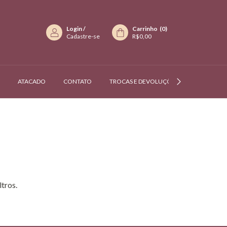
Login
/
Carrinho
(
0
)
Cadastre-se
R$0,00
ATACADO
CONTATO
TROCAS E DEVOLUÇÕES
NOSSAS L
tros.